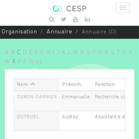
Aller au contenu principal
Saisissez vos mots-clés
Organisation
Annuaire
Annuaire (D)
A
B
C
D
E
F
G
H
I
J
K
L
M
N
O
P
Q
R
S
T
U
V
W
X
Y
Z
Tout
Nom
Prénom
Fonction
DURON-GARNIER
Emmanuelle
Recherche clinique
DUTRUEL
Audrey
Assistant.e de rech