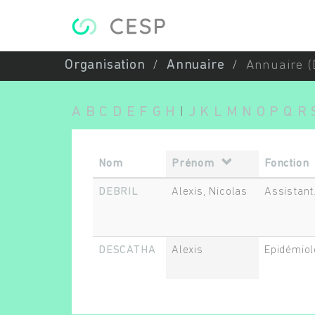
Aller au contenu principal
Organisation
Annuaire
Annuaire (
A
B
C
D
E
F
G
H
I
J
K
L
M
N
O
P
Q
R
Nom
Prénom
Fonction
DEBRIL
Alexis, Nicolas
Assistant
DESCATHA
Alexis
Epidémiol