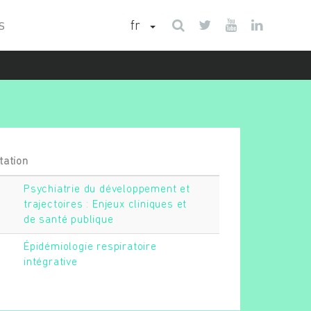
fr
S
tation
Psychiatrie du développement et
trajectoires : Enjeux cliniques et
de santé publique
Épidémiologie respiratoire
intégrative