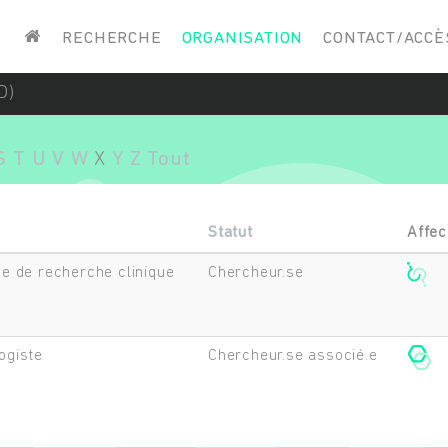
Saisissez vos mots-clés
RECHERCHE
ORGANISATION
CONTACT/ACCÈ
D)
S
T
U
V
W
X
Y
Z
Tout
Statut
Affec
.e de recherche clinique
Chercheur.se
ogiste
Chercheur.se associé.e