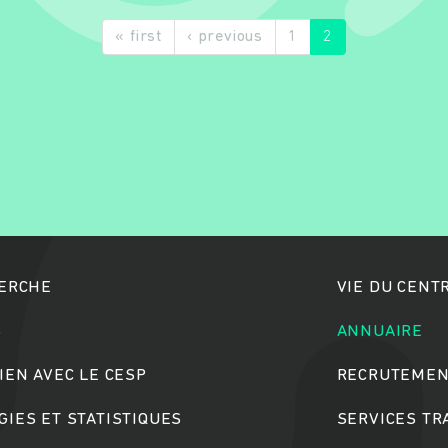
« first
‹ previous
1
2
Rechercher
HERCHE
VIE DU CENT
S
ANNUAIRE
IEN AVEC LE CESP
RECRUTEMEN
IES ET STATISTIQUES
SERVICES T