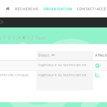
Saisissez vos mots-clés
RECHERCHE
ORGANISATION
CONTACT/ACCÈ
D)
S
T
U
V
W
X
Y
Z
Tout
Statut
Affect
Ingénieur.e ou technicien.ne
cherche clinique
Ingénieur.e ou technicien.ne