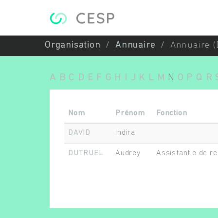
Aller au contenu principal
Organisation
Annuaire
Annuaire (
A
B
C
D
E
F
G
H
I
J
K
L
M
N
O
P
Q
R
Nom
Prénom
Fonction
DAVID
Indira
DUTRUEL
Audrey
Assistant.e de re