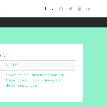
fr
S
ation
MOODS
Psychiatrie du développement et
trajectoires : Enjeux cliniques et
de santé publique