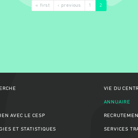
« first
‹ previous
1
2
Rechercher
HERCHE
VIE DU CENT
S
ANNUAIRE
IEN AVEC LE CESP
RECRUTEMEN
IES ET STATISTIQUES
SERVICES T