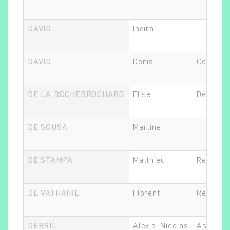
DAVID
Indira
DAVID
Denis
Co-respo
DE LA ROCHEBROCHARD
Elise
Démogra
DE SOUSA
Martine
DE STAMPA
Matthieu
Recherch
DE VATHAIRE
Florent
Responsa
DEBRIL
Alexis, Nicolas
Assistan