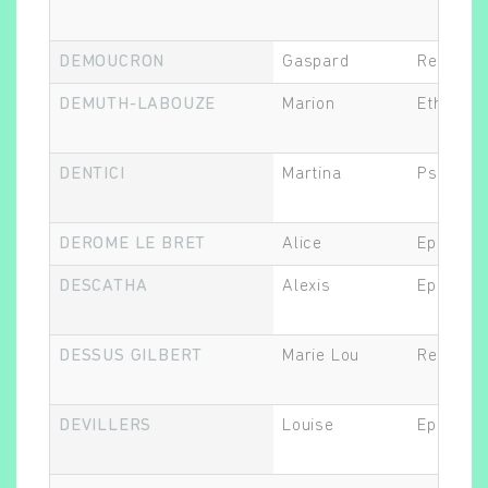
DEMOUCRON
Gaspard
Recherch
DEMUTH-LABOUZE
Marion
Ethicien.
DENTICI
Martina
Psychol
DEROME LE BRET
Alice
Epidémio
DESCATHA
Alexis
Epidémio
DESSUS GILBERT
Marie Lou
Recherch
DEVILLERS
Louise
Epidémio