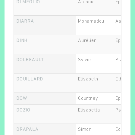
DI MEGLIO
Antonio
Epidémio
Rechercher
DIARRA
Mohamadou
Assistan
DINH
Aurélien
Epidémio
DOLBEAULT
Sylvie
Psychiat
DOUILLARD
Elisabeth
Ethicien.
DOW
Courtney
Epidémio
DOZIO
Elisabetta
Psychol
DRAPALA
Simon
Economis