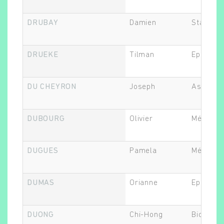
DRUBAY
Damien
Statistic
DRUEKE
Tilman
Epidémio
DU CHEYRON
Joseph
Assistan
DUBOURG
Olivier
Médecin
DUGUES
Pamela
Médecin
DUMAS
Orianne
Epidémio
DUONG
Chi-Hong
Biostatis