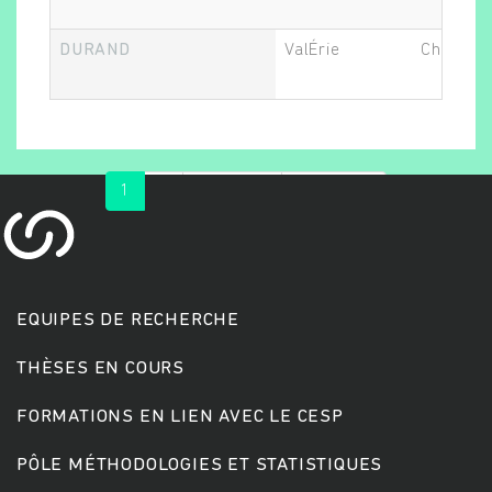
DURAND
ValÉrie
Chef.fe d
1
2
suivant ›
dernier »
EQUIPES DE RECHERCHE
THÈSES EN COURS
FORMATIONS EN LIEN AVEC LE CESP
PÔLE MÉTHODOLOGIES ET STATISTIQUES