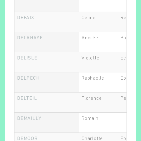
DEFAIX
Céline
Recherch
DELAHAYE
Andrée
Biostatis
DELISLE
Violette
Economis
DELPECH
Raphaelle
Epidémio
DELTEIL
Florence
Psychiat
DEMAILLY
Romain
DEMOOR
Charlotte
Epidémio