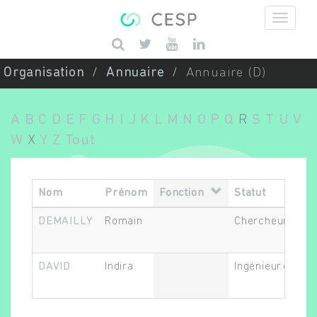
Aller au contenu principal
Saisissez vos mots-clés
Organisation
Annuaire
Annuaire (D)
A
B
C
D
E
F
G
H
I
J
K
L
M
N
O
P
Q
R
S
T
U
V
W
X
Y
Z
Tout
Nom
Prénom
Fonction
Statut
DEMAILLY
Romain
Chercheur.se as
DAVID
Indira
Ingénieur.e ou t