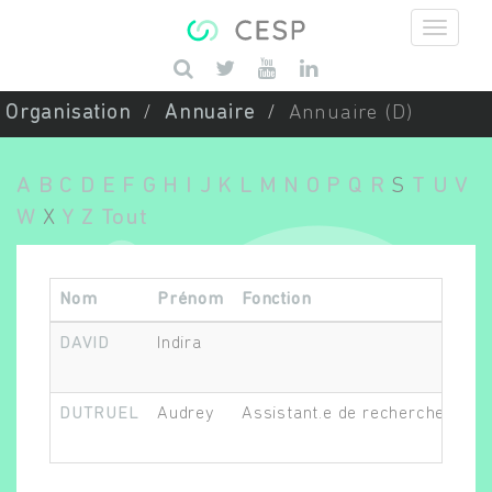
Aller au contenu principal
Saisissez vos mots-clés
Organisation
Annuaire
Annuaire (D)
A
B
C
D
E
F
G
H
I
J
K
L
M
N
O
P
Q
R
S
T
U
V
W
X
Y
Z
Tout
Nom
Prénom
Fonction
DAVID
Indira
DUTRUEL
Audrey
Assistant.e de recherche clini