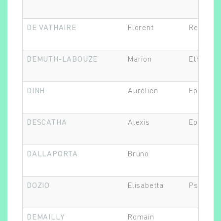
DE VATHAIRE
Florent
Responsa
DEMUTH-LABOUZE
Marion
Ethicien.
DINH
Aurélien
Epidémio
DESCATHA
Alexis
Epidémio
DALLAPORTA
Bruno
DOZIO
Elisabetta
Psychol
DEMAILLY
Romain