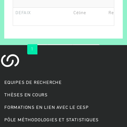
DEFAIX
Céline
Recherch
1
2
suivant ›
dernier »
EQUIPES DE RECHERCHE
THÈSES EN COURS
FORMATIONS EN LIEN AVEC LE CESP
PÔLE MÉTHODOLOGIES ET STATISTIQUES