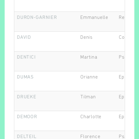
DURON-GARNIER
Emmanuelle
Recherch
DAVID
Denis
Co-respo
DENTICI
Martina
Psychol
DUMAS
Orianne
Epidémio
DRUEKE
Tilman
Epidémio
DEMOOR
Charlotte
Epidémio
DELTEIL
Florence
Psychiat