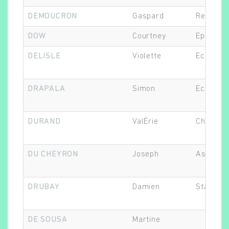
DEMOUCRON
Gaspard
Recherch
DOW
Courtney
Epidémio
DELISLE
Violette
Economis
DRAPALA
Simon
Economis
DURAND
ValÉrie
Chef.fe d
DU CHEYRON
Joseph
Assistan
DRUBAY
Damien
Statistic
DE SOUSA
Martine