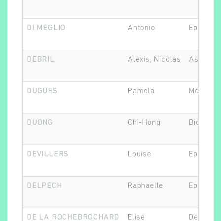
DI MEGLIO
Antonio
Epidémio
DEBRIL
Alexis, Nicolas
Assistan
DUGUES
Pamela
Médecin
DUONG
Chi-Hong
Biostatis
DEVILLERS
Louise
Epidémio
DELPECH
Raphaelle
Epidémio
DE LA ROCHEBROCHARD
Elise
Démogra