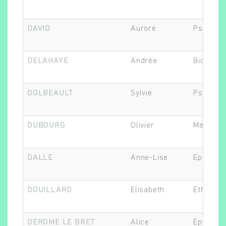
DAVID
Aurore
Psychiat
Rechercher
DELAHAYE
Andrée
Biostatis
DOLBEAULT
Sylvie
Psychiat
DUBOURG
Olivier
Médecin
DALLE
Anne-Lise
Epidémio
DOUILLARD
Elisabeth
Ethicien.
DEROME LE BRET
Alice
Epidémio