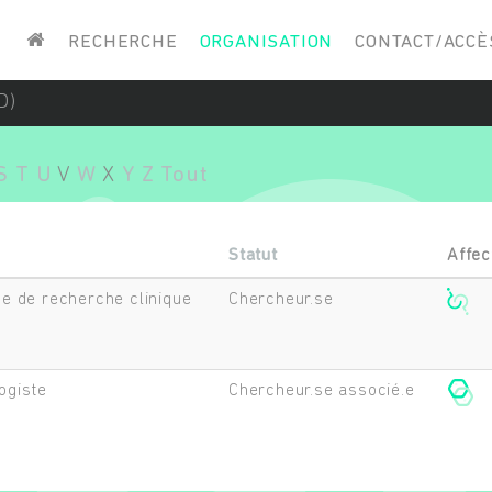
Saisissez vos mots-clés
RECHERCHE
ORGANISATION
CONTACT/ACCÈ
D)
S
T
U
V
W
X
Y
Z
Tout
Statut
Affec
.e de recherche clinique
Chercheur.se
ogiste
Chercheur.se associé.e