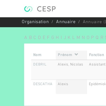
Aller au contenu principal
Organisation
Annuaire
Annuaire (
A
B
C
D
E
F
G
H
I
J
K
L
M
N
O
P
Q
R
Nom
Prénom
Fonction
DEBRIL
Alexis, Nicolas
Assistant
DESCATHA
Alexis
Epidémiol