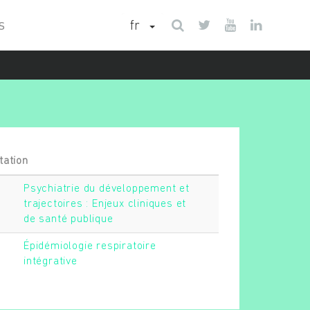
fr
S
tation
Psychiatrie du développement et
trajectoires : Enjeux cliniques et
de santé publique
Épidémiologie respiratoire
intégrative