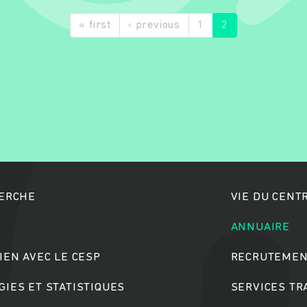
« first
‹ previous
1
2
Rechercher
HERCHE
VIE DU CENT
S
ANNUAIRE
IEN AVEC LE CESP
RECRUTEMEN
IES ET STATISTIQUES
SERVICES T