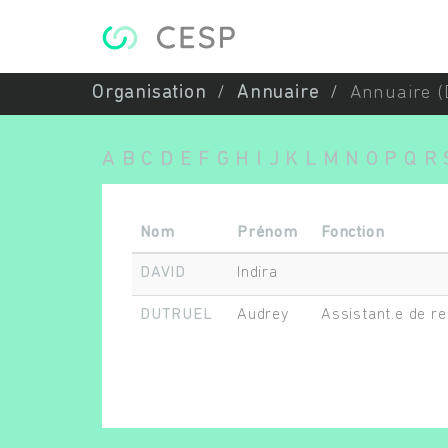
Aller au contenu principal
Organisation
Annuaire
Annuaire (
A
B
C
D
E
F
G
H
I
J
K
L
M
N
O
P
Q
R
Nom
Prénom
Fonction
DAVID
Indira
DUTRUEL
Audrey
Assistant.e de re