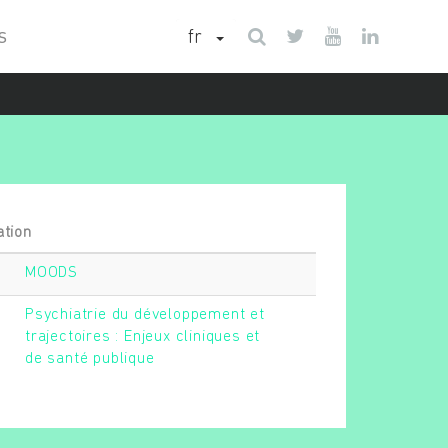
fr
S
ation
MOODS
Psychiatrie du développement et
trajectoires : Enjeux cliniques et
de santé publique