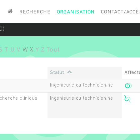
Saisissez vos mots-clés
RECHERCHE
ORGANISATION
CONTACT/ACCÈ
D)
S
T
U
V
W
X
Y
Z
Tout
Statut
Affect
Ingénieur.e ou technicien.ne
cherche clinique
Ingénieur.e ou technicien.ne