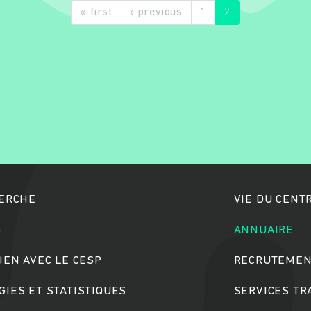
« first
‹ previous
1
2
Rechercher
HERCHE
VIE DU CENT
S
ANNUAIRE
IEN AVEC LE CESP
RECRUTEMEN
IES ET STATISTIQUES
SERVICES T