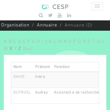
Aller au contenu principal
Saisissez vos mots-clés
Organisation
Annuaire
Annuaire (D)
A
B
C
D
E
F
G
H
I
J
K
L
M
N
O
P
Q
R
S
T
U
V
W
X
Y
Z
Tout
Nom
Prénom
Fonction
DAVID
Indira
DUTRUEL
Audrey
Assistant.e de recherche clini