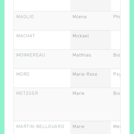
MAGLIO
Milena
Philosop
Rechercher
MACHAT
Mickael
MONNEREAU
Matthias
Biostatis
MORO
Marie-Rose
Psychiat
METZGER
Marie
Biostatis
MARTIN-BELLOUARD
Marie
Médecin