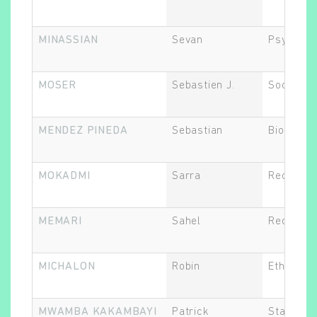
MINASSIAN
Sevan
Psychiat
MOSER
Sebastien J.
Sociolog
MENDEZ PINEDA
Sebastian
Biostatis
MOKADMI
Sarra
Recherch
MEMARI
Sahel
Recherch
MICHALON
Robin
Ethicien.
MWAMBA KAKAMBAYI
Patrick
Statistic