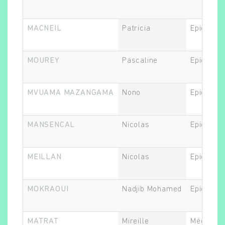
MACNEIL
Patricia
Epidémiol
MOUREY
Pascaline
Epidémiol
MVUAMA MAZANGAMA
Nono
Epidémiol
MANSENCAL
Nicolas
Epidémiol
MEILLAN
Nicolas
Epidémiol
MOKRAOUI
Nadjib Mohamed
Epidémiol
MATRAT
Mireille
Médecin