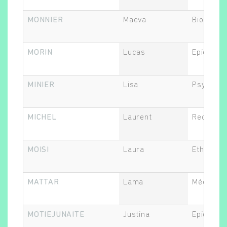
MONNIER
Maeva
Biostatis
MORIN
Lucas
Epidémiol
MINIER
Lisa
Psycholo
MICHEL
Laurent
Recherch
MOISI
Laura
Ethicien.
MATTAR
Lama
Médecin
MOTIEJUNAITE
Justina
Epidémiol