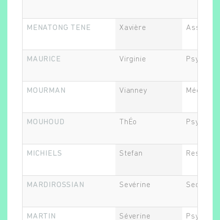
MENATONG TENE
Xavière
Assistant
MAURICE
Virginie
Psycholo
MOURMAN
Vianney
Médecin
MOUHOUD
ThÉo
Psychiat
MICHIELS
Stefan
Responsa
MARDIROSSIAN
Sevérine
Secrétair
MARTIN
Séverine
Psychiat