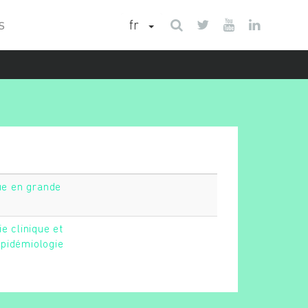
fr
S
que en grande
e clinique et
pidémiologie