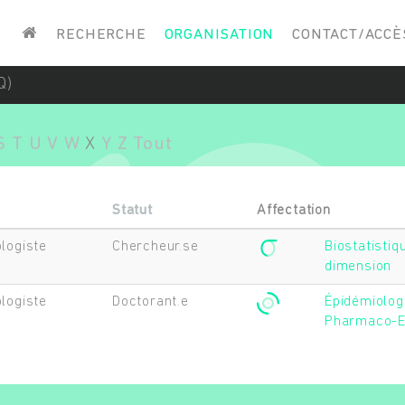
Saisissez vos mots-clés
RECHERCHE
ORGANISATION
CONTACT/ACCÈ
Q)
S
T
U
V
W
X
Y
Z
Tout
n
Statut
Affectation
logiste
Chercheur.se
Biostatisti
dimension
logiste
Doctorant.e
Épidémiologi
Pharmaco-E