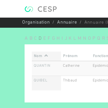
Aller au contenu principal
Organisation
Annuaire
Annuaire (
A
B
C
D
E
F
G
H
I
J
K
L
M
N
O
P
Q
R
Nom
Prénom
Fonctio
QUANTIN
Catherine
Epidémio
QUIBEL
Thibaud
Epidémio