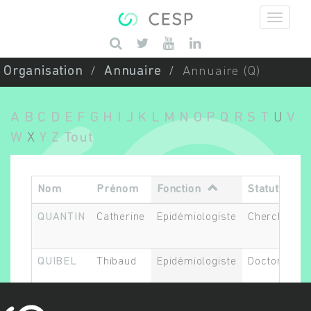
Aller au contenu principal
Saisissez vos mots-clés
Organisation
Annuaire
Annuaire (Q)
A
B
C
D
E
F
G
H
I
J
K
L
M
N
O
P
Q
R
S
T
U
V
W
X
Y
Z
Tout
Nom
Prénom
Fonction
Statut
QUANTIN
Catherine
Epidémiologiste
Chercheur.s
QUIBEL
Thibaud
Epidémiologiste
Doctorant.e