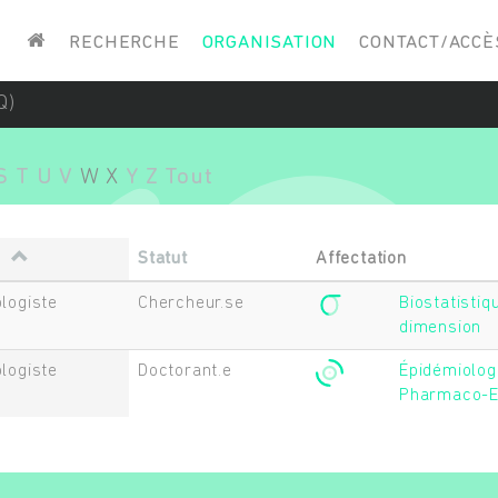
Saisissez vos mots-clés
RECHERCHE
ORGANISATION
CONTACT/ACCÈ
Q)
S
T
U
V
W
X
Y
Z
Tout
n
Statut
Affectation
logiste
Chercheur.se
Biostatisti
dimension
logiste
Doctorant.e
Épidémiologi
Pharmaco-E