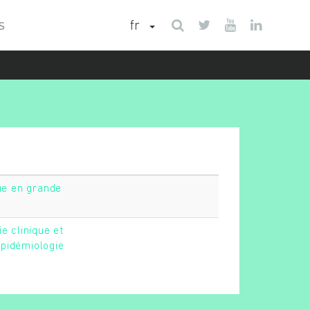
fr
S
que en grande
e clinique et
pidémiologie