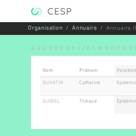
Aller au contenu principal
Organisation
Annuaire
Annuaire (
A
B
C
D
E
F
G
H
I
J
K
L
M
N
O
P
Q
R
Nom
Prénom
Fonctio
QUANTIN
Catherine
Epidémio
QUIBEL
Thibaud
Epidémio