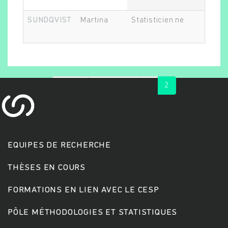
SUNDQVIST
Martina
Statisticien.ne
In
« first
‹ previous
1
2
Rechercher
EQUIPES DE RECHERCHE
THÈSES EN COURS
FORMATIONS EN LIEN AVEC LE CESP
PÔLE MÉTHODOLOGIES ET STATISTIQUES