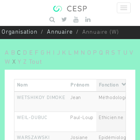
Aller au contenu principal
Saisissez vos mots-clés
Organisation
Annuaire
Annuaire (W)
A
B
C
D
E
F
G
H
I
J
K
L
M
N
O
P
Q
R
S
T
U
V
W
X
Y
Z
Tout
Nom
Prénom
Fonction
WETSHIKOY DIMOKE
Jean
Méthodologiste
WEIL-DUBUC
Paul-Loup
Ethicien.ne
WARSZAWSKI
Josiane
Epidémiologiste