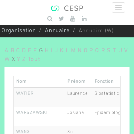
Aller au contenu principal
Saisissez vos mots-clés
Organisation
Annuaire
Annuaire (W)
A
B
C
D
E
F
G
H
I
J
K
L
M
N
O
P
Q
R
S
T
U
V
W
X
Y
Z
Tout
Nom
Prénom
Fonction
WATIER
Laurence
Biostatisticien.ne
WARSZAWSKI
Josiane
Epidémiologiste
WANG
Xu