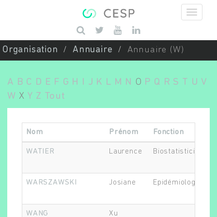
Aller au contenu principal
Saisissez vos mots-clés
Organisation
Annuaire
Annuaire (W)
A
B
C
D
E
F
G
H
I
J
K
L
M
N
O
P
Q
R
S
T
U
V
W
X
Y
Z
Tout
Nom
Prénom
Fonction
WATIER
Laurence
Biostatisticien.ne
WARSZAWSKI
Josiane
Epidémiologiste
WANG
Xu