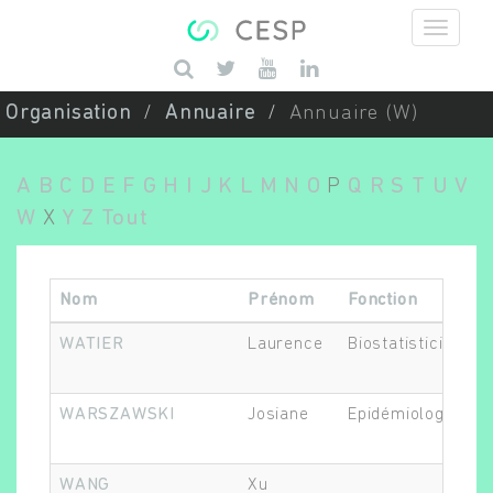
Aller au contenu principal
Saisissez vos mots-clés
Organisation
Annuaire
Annuaire (W)
A
B
C
D
E
F
G
H
I
J
K
L
M
N
O
P
Q
R
S
T
U
V
W
X
Y
Z
Tout
Nom
Prénom
Fonction
WATIER
Laurence
Biostatisticien.ne
WARSZAWSKI
Josiane
Epidémiologiste
WANG
Xu