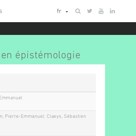
fr
S
t en épistémologie
, Emmanuel
n, Pierre-Emmanuel; Claeys, Sébastien