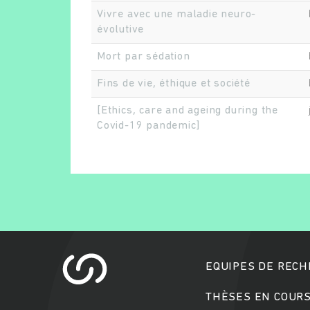
Vivre avec une maladie neuro-
évolutive
Mort par sédation
Fins de vie, éthique et société
[Ethics, care and ageing during the
Covid-19 pandemic]
EQUIPES DE REC
THÈSES EN COUR