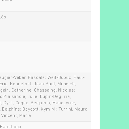
 Léo
 Saugier-Veber, Pascale; Weil-Dubuc, Paul-
 Eric; Bonnefont, Jean-Paul; Munnich,
gain, Catherine; Chassaing, Nicolas;
 Plaisancie, Julie; Dupin-Deguine,
t, Cyril; Cogné, Benjamin; Manouvrier,
, Delphine; Boycott, Kym M.; Turrini, Mauro;
; Vincent, Marie
 Paul-Loup