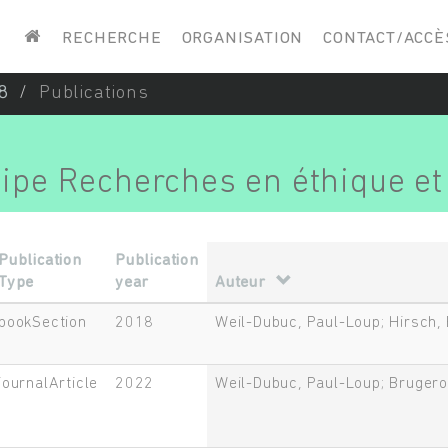
Saisissez vos mots-clés
RECHERCHE
ORGANISATION
CONTACT/ACCÈ
8
Publications
uipe Recherches en éthique e
Publication
Publication
Type
year
Auteur
bookSection
2018
Weil-Dubuc, Paul-Loup; Hirsch
journalArticle
2022
Weil-Dubuc, Paul-Loup; Brugero