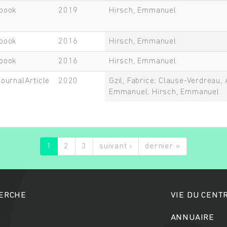
book
2019
Hirsch, Emmanuel
book
2016
Hirsch, Emmanuel
book
2016
Hirsch, Emmanuel
journalArticle
2020
Gzil, Fabrice; Clause-Verdreau,
Emmanuel; Hirsch, Emmanuel
1
2
3
suivant ›
dernier »
HERCHE
VIE DU CENT
S
ANNUAIRE