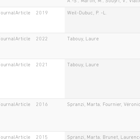
A.-S.; Martin, M.; Souyri, V.; Vial
journalArticle
2019
Weil-Dubuc, P. -L.
journalArticle
2022
Tabouy, Laure
journalArticle
2021
Tabouy, Laure
journalArticle
2016
Spranzi, Marta; Fournier, Véroni
journalArticle
2015
Spranzi, Marta; Brunet, Laurenc