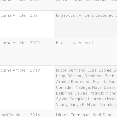
journalArticle
2021
Israel-Jost, Vincent; Coutellec,
journalArticle
2020
Israel-Jost, Vincent
journalArticle
2019
Isidor, Bertrand; Julia, Sophie;
Loup; Bézieau, Stéphane; Bieth,
Arnold; Bourdeaut, Franck; Bour
Corradini, Nadège; Haye, Damien;
Delphine; Calvas, Patrick; Migno
Sylvie; Pasquier, Laurent; Héron
Vears, Danya F.; Nizon, Mathilde
bookSection
2016
Hirsch, Emmanuel; Weil-Dubuc,