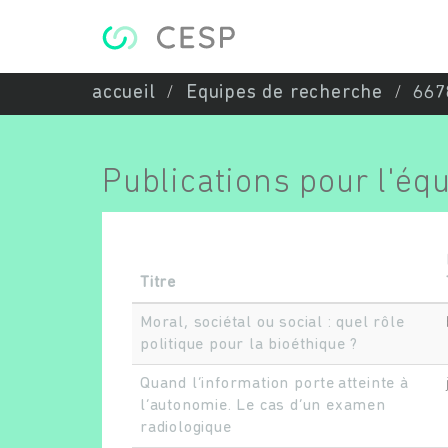
Aller au contenu principal
accueil
Equipes de recherche
667
Publications pour l'éq
Titre
Moral, sociétal ou social : quel rôle
politique pour la bioéthique ?
Quand l’information porte atteinte à
l’autonomie. Le cas d’un examen
radiologique