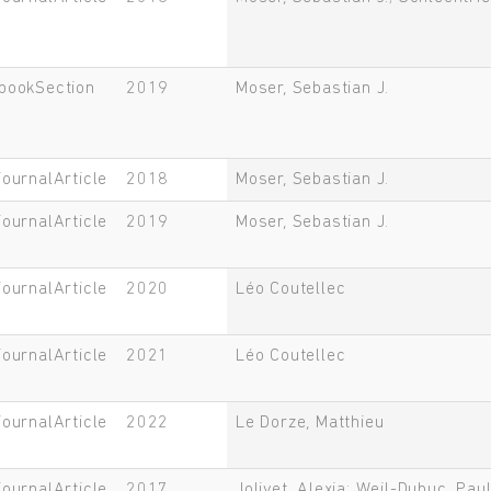
bookSection
2019
Moser, Sebastian J.
journalArticle
2018
Moser, Sebastian J.
Rechercher
journalArticle
2019
Moser, Sebastian J.
journalArticle
2020
Léo Coutellec
journalArticle
2021
Léo Coutellec
journalArticle
2022
Le Dorze, Matthieu
journalArticle
2017
Jolivet, Alexia; Weil-Dubuc, Pau