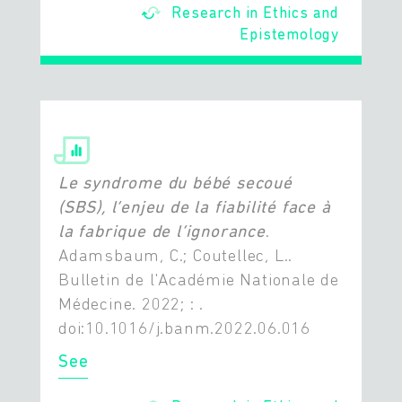
Research in Ethics and
Epistemology
Le syndrome du bébé secoué
(SBS), l’enjeu de la fiabilité face à
la fabrique de l’ignorance
.
Adamsbaum, C.; Coutellec, L..
Bulletin de l'Académie Nationale de
Médecine. 2022; : .
doi:10.1016/j.banm.2022.06.016
See