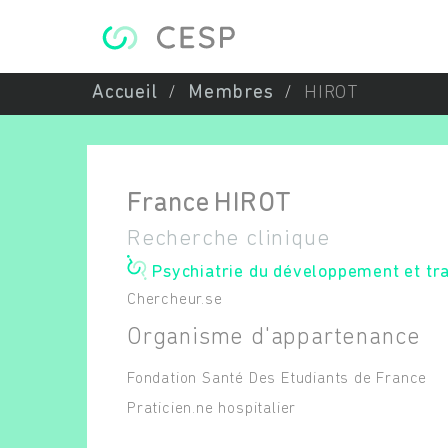
Aller au contenu principal
Accueil
Membres
HIROT
France
HIROT
Recherche clinique
Psychiatrie du développement et traj
Chercheur.se
Organisme d'appartenance
Fondation Santé Des Etudiants de France
Praticien.ne hospitalier