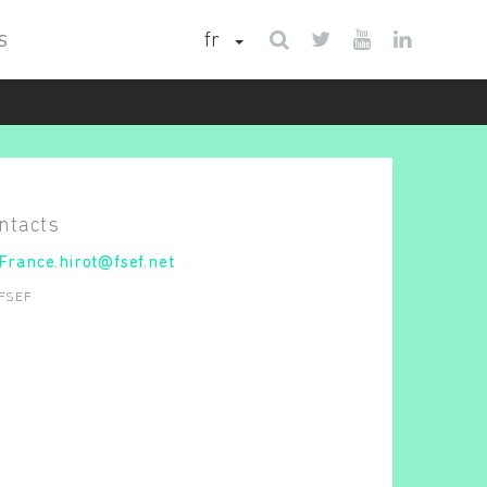
fr
S
France.hirot@fsef.net
FSEF