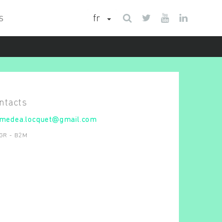
fr
S
medea.locquet@gmail.com
GR - B2M