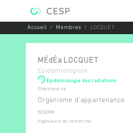
Aller au contenu principal
Accueil
Membres
LOCQUET
MÉdÉa
LOCQUET
Epidémiologiste
Épidémiologie des radiations
Chercheur.se
Organisme d'appartenance
INSERM
Ingénieur.e de recherche