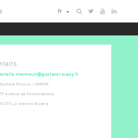
fr
S
estelle.meimoun@gustaveroussy.fr
Gustave Roussy – OMEGA
79 Avenue de Fontainebleau
94270 Le Kremlin Bicêtre