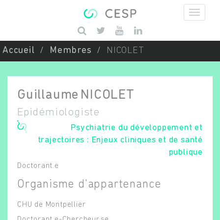
Aller au contenu principal
Saisissez vos mots-clés
Accueil
Membres
NICOLET
Guillaume
NICOLET
Epidémiologiste
Psychiatrie du développement et
trajectoires : Enjeux cliniques et de santé
publique
Doctorant.e
Organisme d'appartenance
CHU de Montpellier
Doctorant.e-Chercheur.se