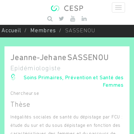
Aller au contenu principal
Saisissez vos mots-clés
Accueil
Membres
SASSENOU
Jeanne-Jehane
SASSENOU
Epidémiologiste
Soins Primaires, Prévention et Santé des
Femmes
Chercheur.se
Thèse
Inégalités sociales de santé du dépistage par FCU :
étude du sur et du sous dépistage en fonction des