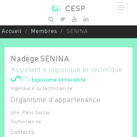
Aller au contenu principal
Saisissez vos mots-clés
Accueil
Membres
SENINA
Nadège
SENINA
Assistant.e logistique et technique
Exposome et hérédité
Ingénieur.e ou technicien.ne
Organisme d'appartenance
Univ. Paris Saclay
Technicien.ne