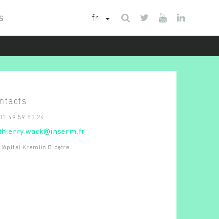
fr
S
01 49 59 53 24
thierry.wack@inserm.fr
Hôpital Kremlin Bicętre