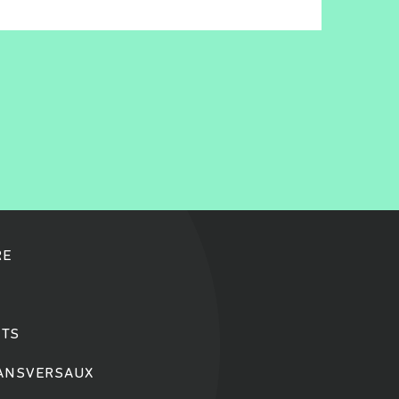
RE
TS
RANSVERSAUX