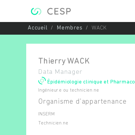
Aller au contenu principal
Accueil
Membres
WACK
Thierry
WACK
Data Manager
Épidémiologie clinique et Pharmac
Ingénieur.e ou technicien.ne
Organisme d'appartenance
INSERM
Technicien.ne