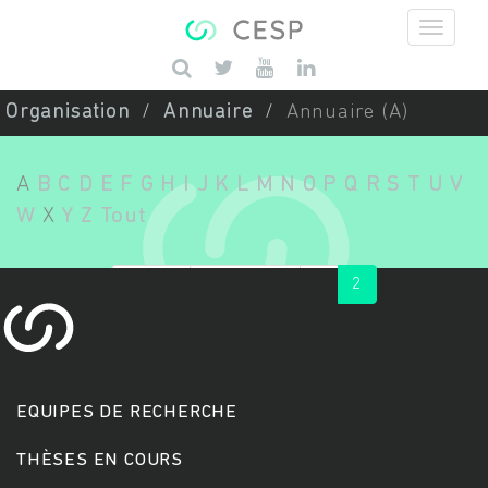
Aller au contenu principal
Saisissez vos mots-clés
Organisation
Annuaire
Annuaire (A)
A
B
C
D
E
F
G
H
I
J
K
L
M
N
O
P
Q
R
S
T
U
V
W
X
Y
Z
Tout
« first
‹ previous
1
2
EQUIPES DE RECHERCHE
THÈSES EN COURS