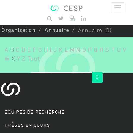
Aller au contenu principal
Saisissez vos mots-clés
Organisation
Annuaire
Annuaire (B)
A
B
C
D
E
F
G
H
I
J
K
L
M
N
O
P
Q
R
S
T
U
V
W
X
Y
Z
Tout
« first
‹ previous
1
2
EQUIPES DE RECHERCHE
THÈSES EN COURS