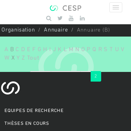
Aller au contenu principal
Saisissez vos mots-clés
Organisation
Annuaire
Annuaire (B)
A
B
C
D
E
F
G
H
I
J
K
L
M
N
O
P
Q
R
S
T
U
V
W
X
Y
Z
Tout
« first
‹ previous
1
2
EQUIPES DE RECHERCHE
THÈSES EN COURS