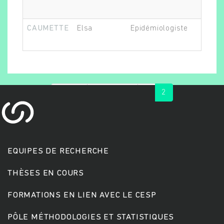
CAUMETTE
Elsa
Epidémiologiste
Ch
« first
‹ previous
1
2
Rechercher
EQUIPES DE RECHERCHE
THÈSES EN COURS
FORMATIONS EN LIEN AVEC LE CESP
PÔLE MÉTHODOLOGIES ET STATISTIQUES