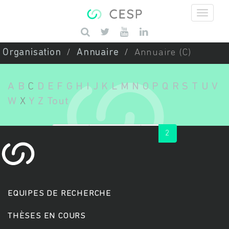
Aller au contenu principal
Saisissez vos mots-clés
Organisation
Annuaire
Annuaire (C)
A
B
C
D
E
F
G
H
I
J
K
L
M
N
O
P
Q
R
S
T
U
V
W
X
Y
Z
Tout
« first
‹ previous
1
2
EQUIPES DE RECHERCHE
THÈSES EN COURS