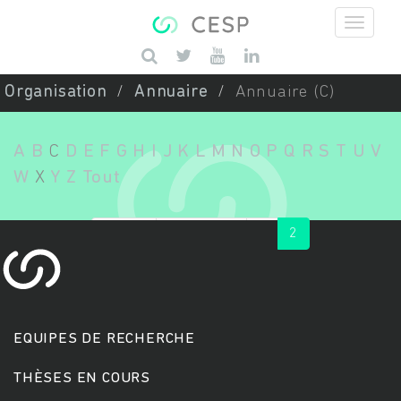
Aller au contenu principal
Saisissez vos mots-clés
Organisation
Annuaire
Annuaire (C)
A
B
C
D
E
F
G
H
I
J
K
L
M
N
O
P
Q
R
S
T
U
V
W
X
Y
Z
Tout
« first
‹ previous
1
2
EQUIPES DE RECHERCHE
THÈSES EN COURS