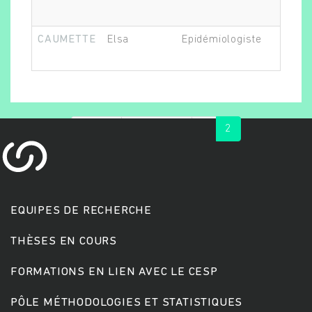
CAUMETTE
Elsa
Epidémiologiste
Ch
« first
‹ previous
1
2
Rechercher
EQUIPES DE RECHERCHE
THÈSES EN COURS
FORMATIONS EN LIEN AVEC LE CESP
PÔLE MÉTHODOLOGIES ET STATISTIQUES