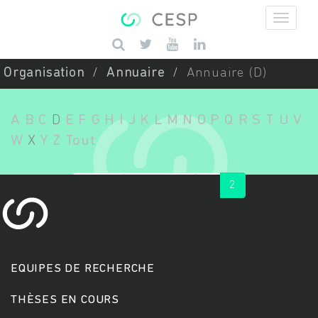
Aller au contenu principal
Saisissez vos mots-clés
Organisation
Annuaire
Annuaire (D)
A
B
C
D
E
F
G
H
I
J
K
L
M
N
O
P
Q
R
S
T
U
V
W
X
Y
Z
Tout
« first
‹ previous
1
2
EQUIPES DE RECHERCHE
THÈSES EN COURS