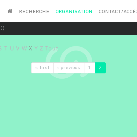
Saisissez vos mots-clés
RECHERCHE
ORGANISATION
CONTACT/ACCÈ
D)
S
T
U
V
W
X
Y
Z
Tout
« first
‹ previous
1
2