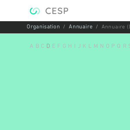
Aller au contenu principal
Organisation
Annuaire
Annuaire (
A
B
C
D
E
F
G
H
I
J
K
L
M
N
O
P
Q
R