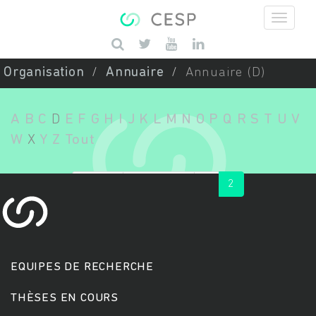
Aller au contenu principal
Saisissez vos mots-clés
Organisation
Annuaire
Annuaire (D)
A
B
C
D
E
F
G
H
I
J
K
L
M
N
O
P
Q
R
S
T
U
V
W
X
Y
Z
Tout
« first
‹ previous
1
2
EQUIPES DE RECHERCHE
THÈSES EN COURS