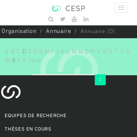
Aller au contenu principal
Saisissez vos mots-clés
Organisation
Annuaire
Annuaire (D)
A
B
C
D
E
F
G
H
I
J
K
L
M
N
O
P
Q
R
S
T
U
V
W
X
Y
Z
Tout
« first
‹ previous
1
2
EQUIPES DE RECHERCHE
THÈSES EN COURS