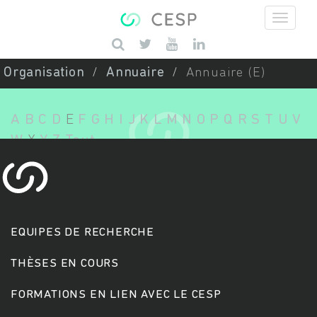
Aller au contenu principal
Saisissez vos mots-clés
Organisation
Annuaire
Annuaire (E)
A
B
C
D
E
F
G
H
I
J
K
L
M
N
O
P
Q
R
S
T
U
V
W
X
Y
Z
Tout
EQUIPES DE RECHERCHE
THÈSES EN COURS
FORMATIONS EN LIEN AVEC LE CESP