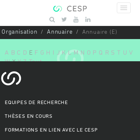
Aller au contenu principal
Saisissez vos mots-clés
Organisation
Annuaire
Annuaire (E)
A
B
C
D
E
F
G
H
I
J
K
L
M
N
O
P
Q
R
S
T
U
V
W
X
Y
Z
Tout
EQUIPES DE RECHERCHE
THÈSES EN COURS
FORMATIONS EN LIEN AVEC LE CESP