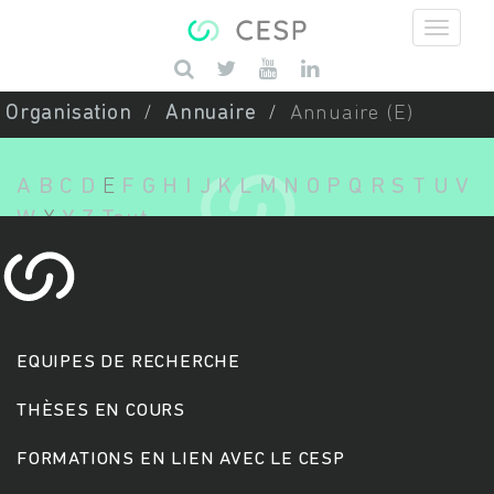
Aller au contenu principal
Saisissez vos mots-clés
Organisation
Annuaire
Annuaire (E)
A
B
C
D
E
F
G
H
I
J
K
L
M
N
O
P
Q
R
S
T
U
V
W
X
Y
Z
Tout
EQUIPES DE RECHERCHE
THÈSES EN COURS
FORMATIONS EN LIEN AVEC LE CESP