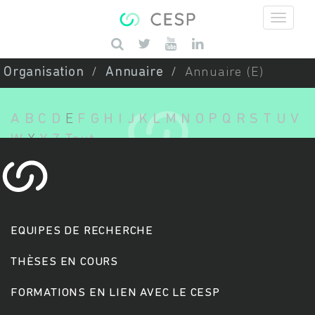
Aller au contenu principal
Saisissez vos mots-clés
Organisation
Annuaire
Annuaire (E)
A
B
C
D
E
F
G
H
I
J
K
L
M
N
O
P
Q
R
S
T
U
V
W
X
Y
Z
Tout
EQUIPES DE RECHERCHE
THÈSES EN COURS
FORMATIONS EN LIEN AVEC LE CESP