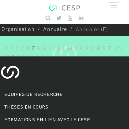
Aller au contenu principal
Saisissez vos mots-clés
Organisation
Annuaire
Annuaire (F)
A
B
C
D
E
F
G
H
I
J
K
L
M
N
O
P
Q
R
S
T
U
V
W
X
Y
Z
Tout
EQUIPES DE RECHERCHE
THÈSES EN COURS
FORMATIONS EN LIEN AVEC LE CESP