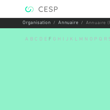
Aller au contenu principal
Organisation
Annuaire
Annuaire (
A
B
C
D
E
F
G
H
I
J
K
L
M
N
O
P
Q
R