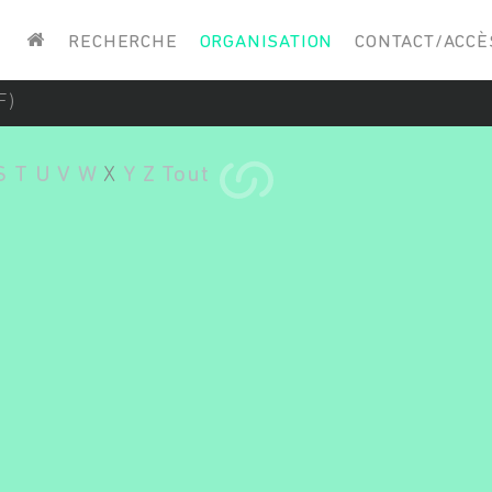
Saisissez vos mots-clés
RECHERCHE
ORGANISATION
CONTACT/ACCÈ
F)
S
T
U
V
W
X
Y
Z
Tout