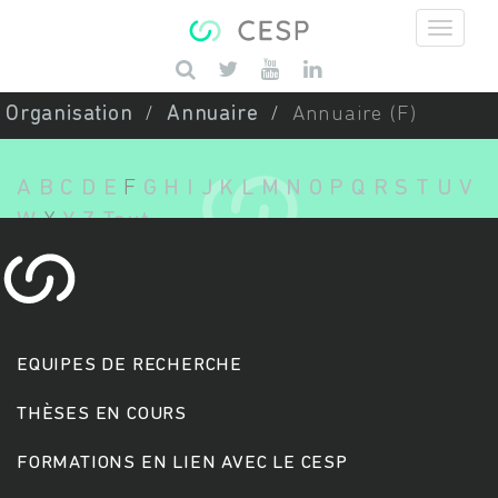
Aller au contenu principal
Saisissez vos mots-clés
Organisation
Annuaire
Annuaire (F)
A
B
C
D
E
F
G
H
I
J
K
L
M
N
O
P
Q
R
S
T
U
V
W
X
Y
Z
Tout
EQUIPES DE RECHERCHE
THÈSES EN COURS
FORMATIONS EN LIEN AVEC LE CESP