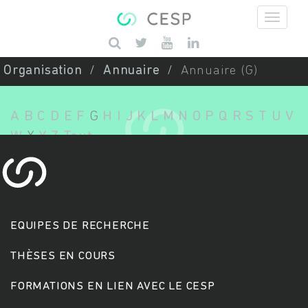
Aller au contenu principal
Saisissez vos mots-clés
Organisation
Annuaire
Annuaire (G)
A
B
C
D
E
F
G
H
I
J
K
L
M
N
O
P
Q
R
S
T
U
V
W
X
Y
Z
Tout
EQUIPES DE RECHERCHE
THÈSES EN COURS
FORMATIONS EN LIEN AVEC LE CESP