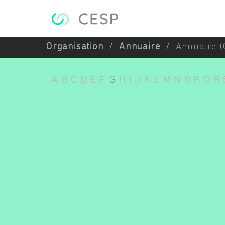
Aller au contenu principal
Organisation
Annuaire
Annuaire (
A
B
C
D
E
F
G
H
I
J
K
L
M
N
O
P
Q
R