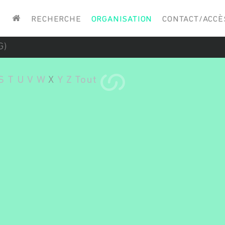
Saisissez vos mots-clés
RECHERCHE
ORGANISATION
CONTACT/ACCÈ
G)
S
T
U
V
W
X
Y
Z
Tout