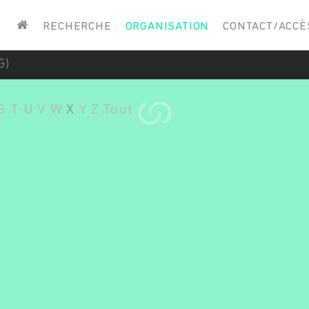
Saisissez vos mots-clés
RECHERCHE
ORGANISATION
CONTACT/ACCÈ
G)
S
T
U
V
W
X
Y
Z
Tout