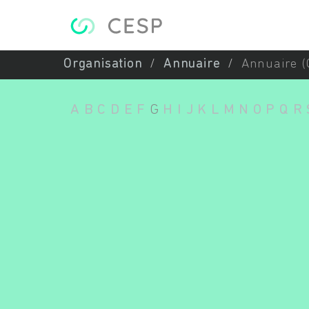
Aller au contenu principal
Organisation
Annuaire
Annuaire (
A
B
C
D
E
F
G
H
I
J
K
L
M
N
O
P
Q
R