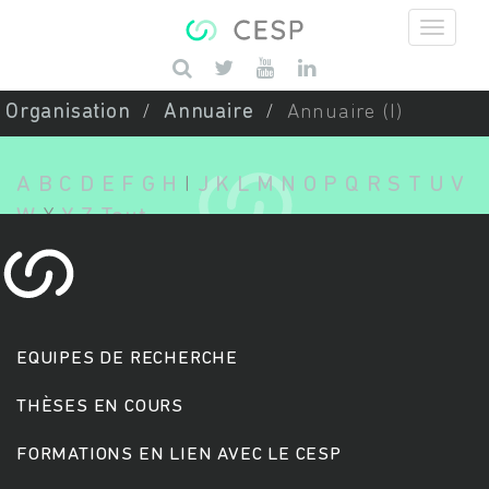
Aller au contenu principal
Saisissez vos mots-clés
Organisation
Annuaire
Annuaire (I)
A
B
C
D
E
F
G
H
I
J
K
L
M
N
O
P
Q
R
S
T
U
V
W
X
Y
Z
Tout
EQUIPES DE RECHERCHE
THÈSES EN COURS
FORMATIONS EN LIEN AVEC LE CESP